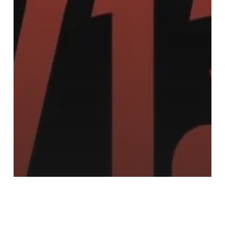
Noticias
OTRAS YERBAS
Proyección: película V13