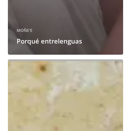
MOÑE'E
Porqué entrelenguas
Scherm
o
el
fósil
viviente
que
somos