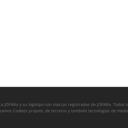
a JOPARa y su logotipo son marcas registradas de JOPARa. Todos l
izamos Cookies propios, de terceros y también tecnologías de medi