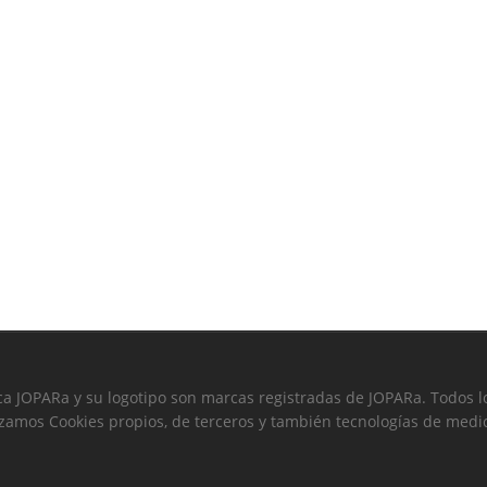
a JOPARa y su logotipo son marcas registradas de JOPARa. Todos l
izamos Cookies propios, de terceros y también tecnologías de medi