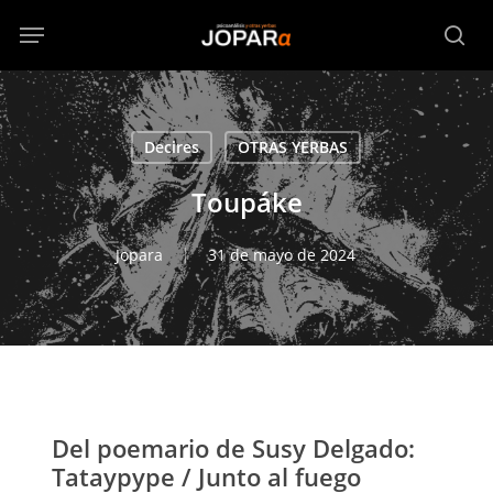
Skip
Menu
to
sea
main
content
Decires
OTRAS YERBAS
Toupáke
Jopara
31 de mayo de 2024
Del poemario de Susy Delgado:
Tataypype / Junto al fuego