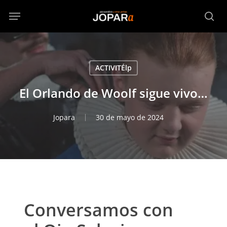
Skip
Menu
to
sea
main
content
ACTIVITÉlp
El Orlando de Woolf sigue vivo…
Jopara
30 de mayo de 2024
Conversamos con