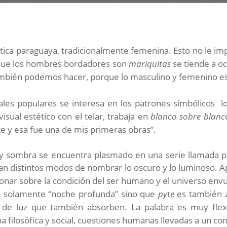
tica paraguaya, tradicionalmente femenina. Esto no le impi
e que los hombres bordadores son
mariquitas
se tiende a o
mbién podemos hacer, porque lo masculino y femenino est
ales populares se interesa en los patrones simbólicos lo
visual estético con el telar, trabaja en
blanco sobre blanc
te y esa fue una de mis primeras obras”.
uz y sombra se encuentra plasmado en una serie llamada
ran distintos modos de nombrar lo oscuro y lo luminoso. 
ionar sobre la condición del ser humano y el universo envu
 solamente “noche profunda” sino que
pyte
es también 
 de luz que también absorben. La palabra es muy flexi
a filosófica y social, cuestiones humanas llevadas a un con